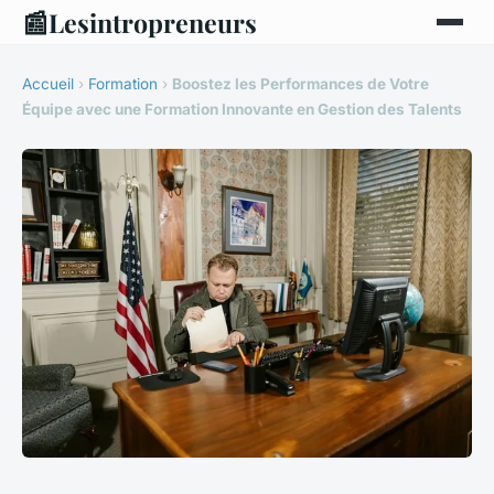
📰
Lesintropreneurs
Accueil
›
Formation
›
Boostez les Performances de Votre
Équipe avec une Formation Innovante en Gestion des Talents