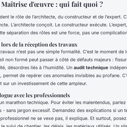
 Maîtrise d'œuvre : qui fait quoi ?
nt le rôle de l’architecte, du constructeur et de l’expert. 
ncte. L’architecte conçoit. Le constructeur exécute. L’expert, l
te séparation des rôles est une force, pas une complicatio
t lors de la réception des travaux
travaux n’est pas une simple formalité. C’est le moment de l
il non formé peut passer à côté de défauts majeurs : fissure
té, désordres liés à l’humidité. Un
audit technique
indépend
n, permet de repérer ces anomalies invisibles au profane. C
out sur un investissement de cette ampleur.
logue avec les professionnels
 un marathon technique. Pour éviter les malentendus, parlez c
s - sans jargon excessif. Demandez des explications si un 
rofessionnel ne se vexe pas, il explique. Et surtout, posez
e suivi de chantier, les délais, les matériaux utilisés. Un si