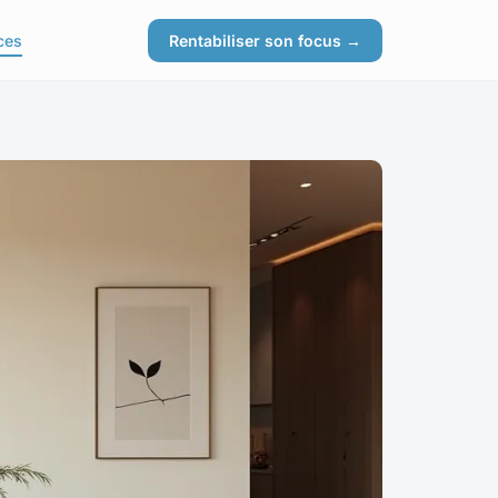
ces
Rentabiliser son focus →