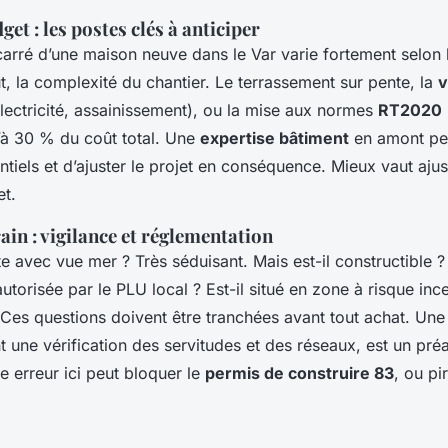
get : les postes clés à anticiper
arré d’une maison neuve dans le Var varie fortement selon le
out, la complexité du chantier. Le terrassement sur pente, la
v
lectricité, assainissement), ou la mise aux normes
RT2020
’à 30 % du coût total. Une
expertise bâtiment
en amont per
tiels et d’ajuster le projet en conséquence. Mieux vaut ajus
et.
ain : vigilance et réglementation
e avec vue mer ? Très séduisant. Mais est-il constructible ?
utorisée par le PLU local ? Est-il situé en zone à risque inc
Ces questions doivent être tranchées avant tout achat. Une
ant une vérification des servitudes et des réseaux, est un pré
e erreur ici peut bloquer le
permis de construire 83
, ou pi