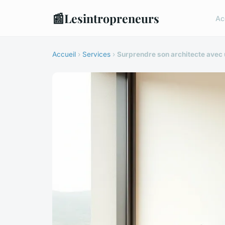
📰
Lesintropreneurs
Ac
Accueil
›
Services
›
Surprendre son architecte avec 