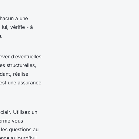
Chacun a une
ui, vérifie - à
n.
ever d’éventuelles
s structurelles,
ant, réalisé
’est une assurance
lair. Utilisez un
terme vous
 les questions au
lence aujourd’hui