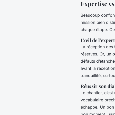
Expertise vs
Beaucoup confonde
mission bien disti
chaque étape. Cet
L'œil de l'exper
La réception des 
réserves. Or, un œ
défauts d’étanchéi
avant la réceptio
tranquillité, surt
Réussir son dia
Le chantier, c’est
vocabulaire préci
échappe. Un bon p
bon moment : sur l