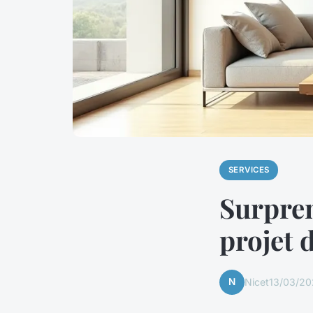
SERVICES
Surpren
projet 
N
Nicet
13/03/20