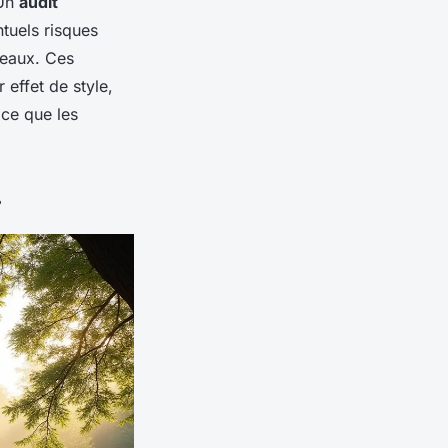
 Un
audit
tuels risques
seaux. Ces
 effet de style,
 ce que les
r