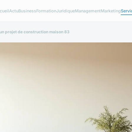
cueil
Actu
Business
Formation
Juridique
Management
Marketing
Servi
un projet de construction maison 83