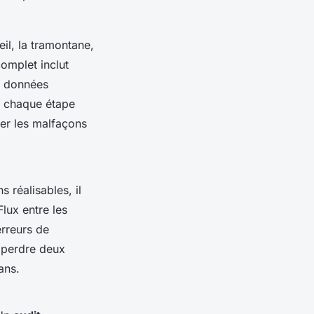
leil, la tramontane,
complet inclut
es données
er chaque étape
er les malfaçons
s réalisables, il
Flux entre les
erreurs de
t perdre deux
ans.