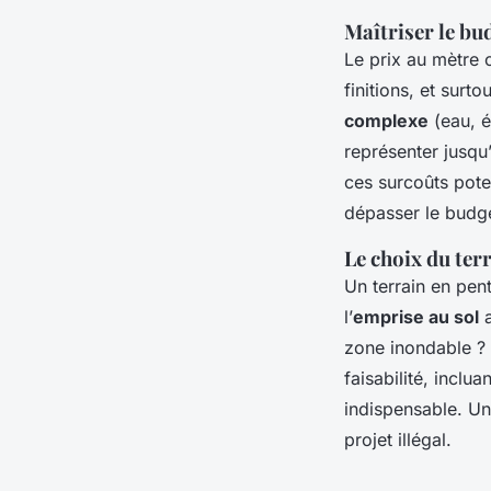
Maîtriser le bud
Le prix au mètre c
finitions, et surt
complexe
(eau, é
représenter jusqu
ces surcoûts poten
dépasser le budg
Le choix du terr
Un terrain en pent
l’
emprise au sol
a
zone inondable ? 
faisabilité, inclu
indispensable. Un
projet illégal.