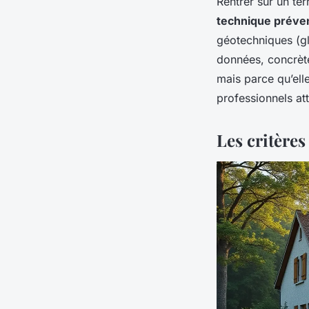
Rentrer sur un ter
technique préven
géotechniques (gl
données, concrètes
mais parce qu’ell
professionnels at
Les critères