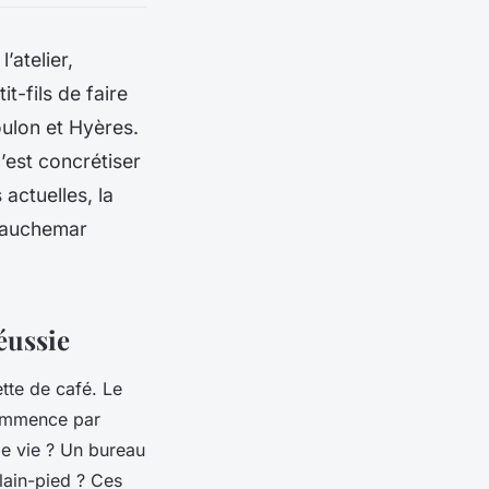
’atelier,
t-fils de faire
Toulon et Hyères.
’est concrétiser
actuelles, la
 cauchemar
éussie
tte de café. Le
 commence par
de vie ? Un bureau
lain-pied ? Ces