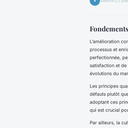
V
Valentin
23 juil
Fondements d
L’amélioration co
processus et enric
perfectionnée, pe
satisfaction et de
évolutions du marc
Les principes qual
défauts plutôt que
adoptant ces princ
qui est crucial po
Par ailleurs, la c