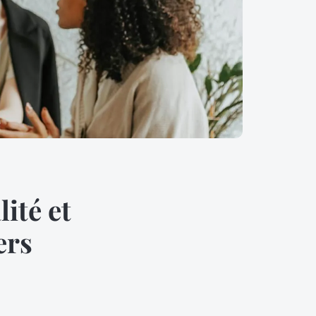
ité et
ers