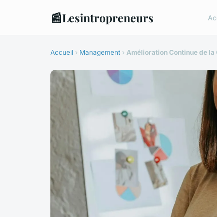
📰
Lesintropreneurs
Ac
Accueil
›
Management
›
Amélioration Continue de la