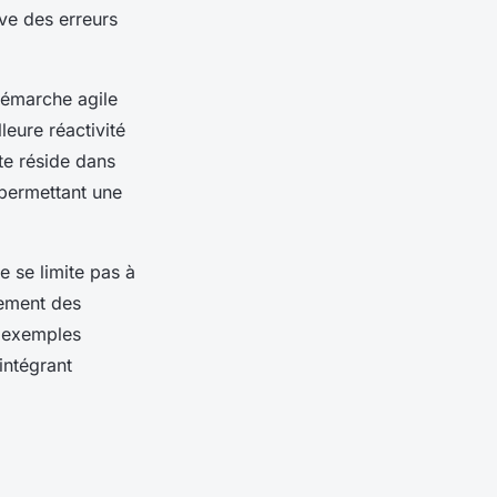
ive des erreurs
démarche agile
leure réactivité
te réside dans
 permettant une
e se limite pas à
gement des
s exemples
intégrant