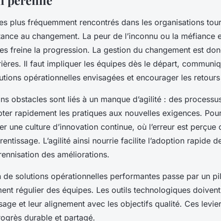
 les plus fréquemment rencontrés dans les organisations tou
stance au changement. La peur de l’inconnu ou la méfiance 
s freine la progression. La gestion du changement est don
ières. Il faut impliquer les équipes dès le départ, communiq
utions opérationnelles envisagées et encourager les retours
ains obstacles sont liés à un manque d’agilité : des processu
er rapidement les pratiques aux nouvelles exigences. Pour 
rer une culture d’innovation continue, où l’erreur est perçu
entissage. L’agilité ainsi nourrie facilite l’adoption rapide 
rennisation des améliorations.
ion de solutions opérationnelles performantes passe par un p
nt régulier des équipes. Les outils technologiques doivent 
usage et leur alignement avec les objectifs qualité. Ces levi
rogrès durable et partagé.