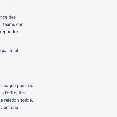
nence des
s, teams can
e répondre
qualité et
à chaque point de
 l’offre, il se
e relation solide,
evient une