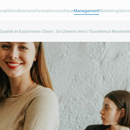
cueil
Actu
Business
Formation
Juridique
Management
Marketing
Servi
 Qualité et Expérience Client : Un Chemin Vers l'Excellence Maximal