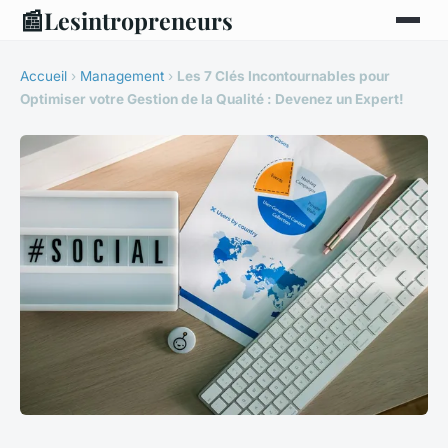
📰
Lesintropreneurs
Accueil
›
Management
›
Les 7 Clés Incontournables pour
Optimiser votre Gestion de la Qualité : Devenez un Expert!